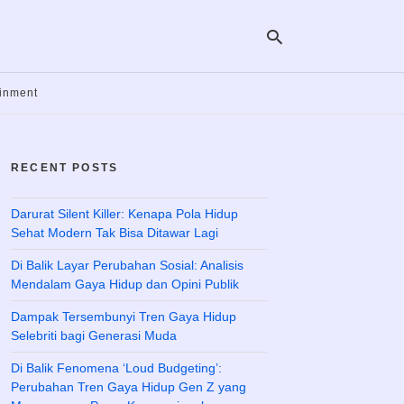
ainment
Ty
yo
RECENT POSTS
se
qu
an
hit
Darurat Silent Killer: Kenapa Pola Hidup
ent
Sehat Modern Tak Bisa Ditawar Lagi
Di Balik Layar Perubahan Sosial: Analisis
Mendalam Gaya Hidup dan Opini Publik
Dampak Tersembunyi Tren Gaya Hidup
Selebriti bagi Generasi Muda
Di Balik Fenomena ‘Loud Budgeting’:
Perubahan Tren Gaya Hidup Gen Z yang