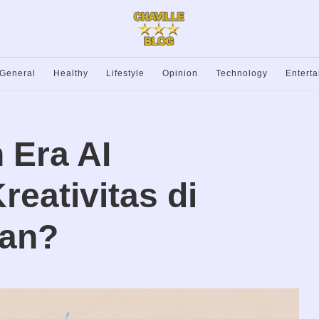
General
Healthy
Lifestyle
Opinion
Technology
Entert
 Era AI
eativitas di
ran?