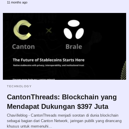
11 months ago
TECHNOLOGY
CantonThreads: Blockchain yang
Mendapat Dukungan $397 Juta
Chavilleblog - CantonThreads menjadi sorotan di dunia blockchain
sebagai bagian dari Canton Network, jaringan publik yang dirancang
khusus untuk memenuhi…