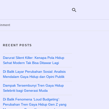
ainment
Ty
yo
RECENT POSTS
se
qu
an
hit
Darurat Silent Killer: Kenapa Pola Hidup
ent
Sehat Modern Tak Bisa Ditawar Lagi
Di Balik Layar Perubahan Sosial: Analisis
Mendalam Gaya Hidup dan Opini Publik
Dampak Tersembunyi Tren Gaya Hidup
Selebriti bagi Generasi Muda
Di Balik Fenomena ‘Loud Budgeting’:
Perubahan Tren Gaya Hidup Gen Z yang