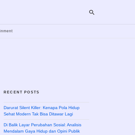
ainment
Ty
yo
se
qu
an
hit
ent
RECENT POSTS
Darurat Silent Killer: Kenapa Pola Hidup
Sehat Modern Tak Bisa Ditawar Lagi
Di Balik Layar Perubahan Sosial: Analisis
Mendalam Gaya Hidup dan Opini Publik