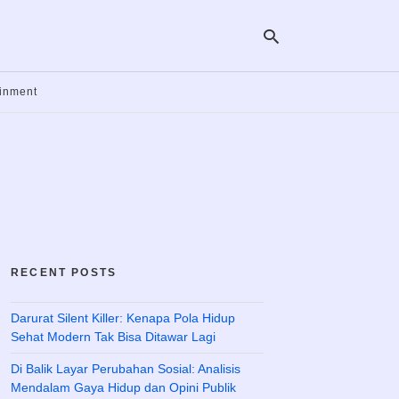
ainment
Ty
yo
se
qu
an
hit
ent
RECENT POSTS
Darurat Silent Killer: Kenapa Pola Hidup
Sehat Modern Tak Bisa Ditawar Lagi
Di Balik Layar Perubahan Sosial: Analisis
Mendalam Gaya Hidup dan Opini Publik