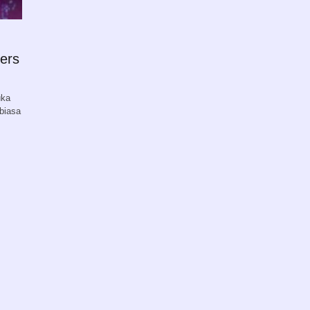
ers
uka
biasa