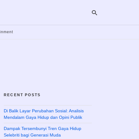
ainment
Ty
yo
se
qu
an
hit
ent
RECENT POSTS
Di Balik Layar Perubahan Sosial: Analisis
Mendalam Gaya Hidup dan Opini Publik
Dampak Tersembunyi Tren Gaya Hidup
Selebriti bagi Generasi Muda