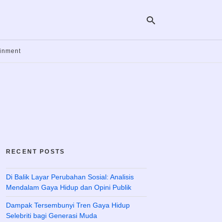
ainment
Ty
yo
se
qu
an
hit
ent
RECENT POSTS
Di Balik Layar Perubahan Sosial: Analisis
Mendalam Gaya Hidup dan Opini Publik
Dampak Tersembunyi Tren Gaya Hidup
Selebriti bagi Generasi Muda