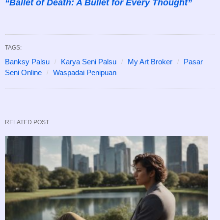
“Ballet of Death: A Bullet for Every Thought”
TAGS:
Banksy Palsu
Karya Seni Palsu
My Art Broker
Pasar
Seni Online
Waspadai Penipuan
RELATED POST