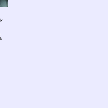
uk
i
ak