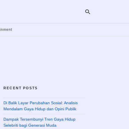
ainment
Ty
yo
se
qu
an
hit
ent
RECENT POSTS
Di Balik Layar Perubahan Sosial: Analisis
Mendalam Gaya Hidup dan Opini Publik
Dampak Tersembunyi Tren Gaya Hidup
Selebriti bagi Generasi Muda