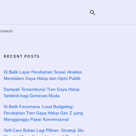
ainment
Ty
yo
RECENT POSTS
se
qu
an
hit
Di Balik Layar Perubahan Sosial: Analisis
ent
Mendalam Gaya Hidup dan Opini Publik
Dampak Tersembunyi Tren Gaya Hidup
Selebriti bagi Generasi Muda
Di Balik Fenomena ‘Loud Budgeting’:
Perubahan Tren Gaya Hidup Gen Z yang
Mengganggu Pasar Konvensional
Self-Care Bukan Lagi Pilihan: Strategi Jitu