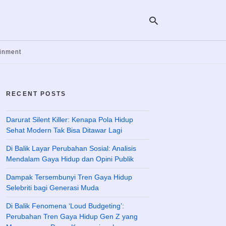
ainment
Ty
yo
RECENT POSTS
se
qu
an
hit
Darurat Silent Killer: Kenapa Pola Hidup
ent
Sehat Modern Tak Bisa Ditawar Lagi
Di Balik Layar Perubahan Sosial: Analisis
Mendalam Gaya Hidup dan Opini Publik
Dampak Tersembunyi Tren Gaya Hidup
Selebriti bagi Generasi Muda
Di Balik Fenomena ‘Loud Budgeting’:
Perubahan Tren Gaya Hidup Gen Z yang