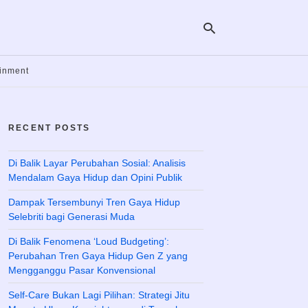
ainment
Ty
yo
RECENT POSTS
se
qu
an
hit
Di Balik Layar Perubahan Sosial: Analisis
ent
Mendalam Gaya Hidup dan Opini Publik
Dampak Tersembunyi Tren Gaya Hidup
Selebriti bagi Generasi Muda
Di Balik Fenomena ‘Loud Budgeting’:
Perubahan Tren Gaya Hidup Gen Z yang
Mengganggu Pasar Konvensional
Self-Care Bukan Lagi Pilihan: Strategi Jitu