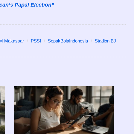
ican’s Papal Election”
M Makassar
PSSI
SepakBolaIndonesia
Stadion BJ