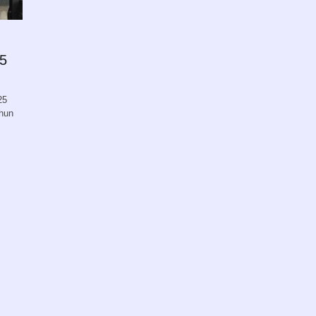
5
25
ahun