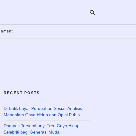
ainment
Ty
yo
se
qu
an
hit
ent
RECENT POSTS
Di Balik Layar Perubahan Sosial: Analisis
Mendalam Gaya Hidup dan Opini Publik
Dampak Tersembunyi Tren Gaya Hidup
Selebriti bagi Generasi Muda