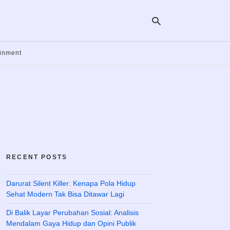
ainment
Ty
yo
se
qu
an
hit
ent
RECENT POSTS
Darurat Silent Killer: Kenapa Pola Hidup
Sehat Modern Tak Bisa Ditawar Lagi
Di Balik Layar Perubahan Sosial: Analisis
Mendalam Gaya Hidup dan Opini Publik