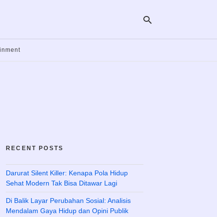
ainment
Ty
yo
se
qu
an
hit
ent
RECENT POSTS
Darurat Silent Killer: Kenapa Pola Hidup
Sehat Modern Tak Bisa Ditawar Lagi
Di Balik Layar Perubahan Sosial: Analisis
Mendalam Gaya Hidup dan Opini Publik