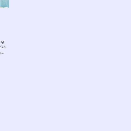
ang
ika
ng…