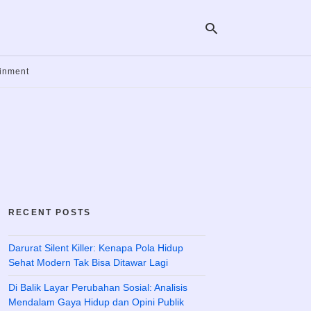
ainment
Ty
yo
se
qu
an
hit
ent
RECENT POSTS
Darurat Silent Killer: Kenapa Pola Hidup
Sehat Modern Tak Bisa Ditawar Lagi
Di Balik Layar Perubahan Sosial: Analisis
Mendalam Gaya Hidup dan Opini Publik